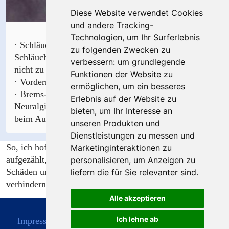
Diese Website verwendet Cookies
und andere Tracking-
Technologien, um Ihr Surferlebnis
· Schläuche prüfen — Fahrradschläuche, uralte
zu folgenden Zwecken zu
Schläuche und geflickte Schläuche im Vorderrad sind
verbessern:
um grundlegende
nicht zu akzeptieren!
Funktionen der Website zu
· Vorderrad Bremsgummis in Ordnung?
ermöglichen
,
um ein besseres
· Brems-Bowdenzüge: Innenzugdrähte gebrochen?
Erlebnis auf der Website zu
Neuralgische Punkte sind: An Klemmnippeln und
bieten
,
um Ihr Interesse an
beim Austritt aus dem Bremshebel (Biegung)!
unseren Produkten und
Dienstleistungen zu messen und
So, ich hoffe ich habe hiermit die wichtigsten Punkte
Marketinginteraktionen zu
aufgezählt, um bei der „Wiederbelebung“ größere
personalisieren
,
um Anzeigen zu
Schäden und Kosten für den stolzen neuen Eigentümer zu
liefern die für Sie relevanter sind
.
verhindern und unnötigen Frust abzuwenden.
Alle akzeptieren
Ich lehne ab
Impressum
Datenschutz
Kontakt