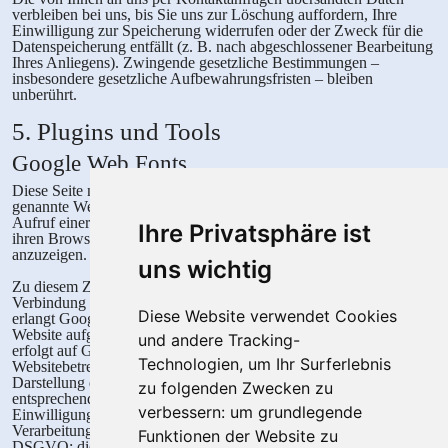
verbleiben bei uns, bis Sie uns zur Löschung auffordern, Ihre
Einwilligung zur Speicherung widerrufen oder der Zweck für die
Datenspeicherung entfällt (z. B. nach abgeschlossener Bearbeitung
Ihres Anliegens). Zwingende gesetzliche Bestimmungen –
insbesondere gesetzliche Aufbewahrungsfristen – bleiben
unberührt.
5. Plugins und Tools
Google Web Fonts
Diese Seite nutzt zur einheitlichen Darstellung von Schriftarten so
genannte Web Fonts, die von Google bereitgestellt werden. Beim
Aufruf einer Seite lädt Ihr Browser die benötigten Web Fonts in
Ihre Privatsphäre ist
ihren Browsercache, um Texte und Schriftarten korrekt
anzuzeigen.
uns wichtig
Zu diesem Zweck muss der von Ihnen verwendete Browser
Verbindung zu den Servern von Google aufnehmen. Hierdurch
Diese Website verwendet Cookies
erlangt Google Kenntnis darüber, dass über Ihre IP-Adresse diese
Website aufgerufen wurde. Die Nutzung von Google WebFonts
und andere Tracking-
erfolgt auf Grundlage von Art. 6 Abs. 1 lit. f DSGVO. Der
Technologien, um Ihr Surferlebnis
Websitebetreiber hat ein berechtigtes Interesse an der einheitlichen
Darstellung des Schriftbildes auf seiner Website. Sofern eine
zu folgenden Zwecken zu
entsprechende Einwilligung abgefragt wurde (z. B. eine
verbessern:
um grundlegende
Einwilligung zur Speicherung von Cookies), erfolgt die
Verarbeitung ausschließlich auf Grundlage von Art. 6 Abs. 1 lit. a
Funktionen der Website zu
DSGVO; die Einwilligung ist jederzeit widerrufbar.